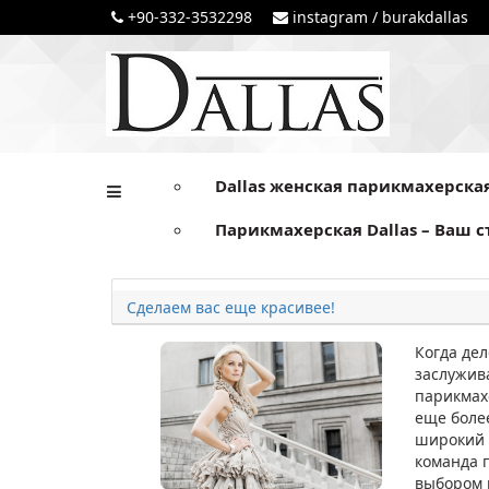
+90-332-3532298
instagram / burakdallas
Dallas женская парикмахерска
Парикмахерская Dallas – Ваш с
Сделаем вас еще красивее!
Когда де
заслужив
парикмахе
еще боле
широкий с
команда 
выбором и