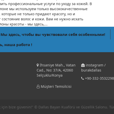
вить профессиональные услуги по уходу за кожей. В
лоне мы используем только высококачественные
 которые не только придают красоту, но и
 состояние волос и кожи. Вам не нужно искать
лоны красоты - мы здесь,...
 Мы здесь, чтобы вы чувствовали себя особенными!
ь, наша работа !
İhsaniye Mah., Vatan
instagram /
Cad., No: 37/A, 42060
burakdallas
Selçuklu/Konya
+90-332-3532298
Müşteri Temsilcisi
için bize güvenin!" © Dallas Bayan Kuaförü ve Güzellik Salonu. Tüm 