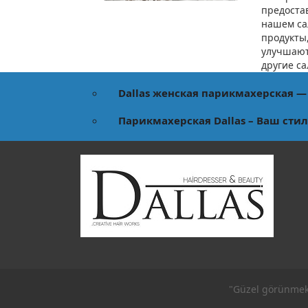
предоста
нашем са
продукты,
улучшают
другие са
Dallas женская парикмахерская —
Парикмахерская Dallas – Ваш стил
"Güzel görünmek 