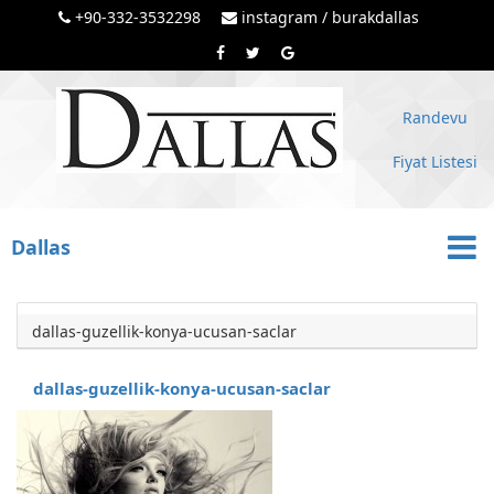
+90-332-3532298
instagram / burakdallas
Randevu
Fiyat Listesi
Dallas
dallas-guzellik-konya-ucusan-saclar
dallas-guzellik-konya-ucusan-saclar