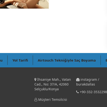
su
Yol Tarifi
Airtouch Tekniğiyle Saç Boyama
İhsaniye Mah., Vatan
instagram /
Cad., No: 37/A, 42060
burakdallas
Selçuklu/Konya
+90-332-3532298
Müşteri Temsilcisi