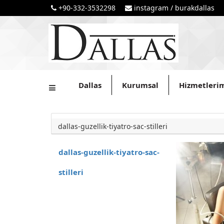
+90-332-3532298
instagram / burakdallas
Dallas
Kurumsal
Hizmetleri
dallas-guzellik-tiyatro-sac-stilleri
dallas-guzellik-tiyatro-sac-
stilleri