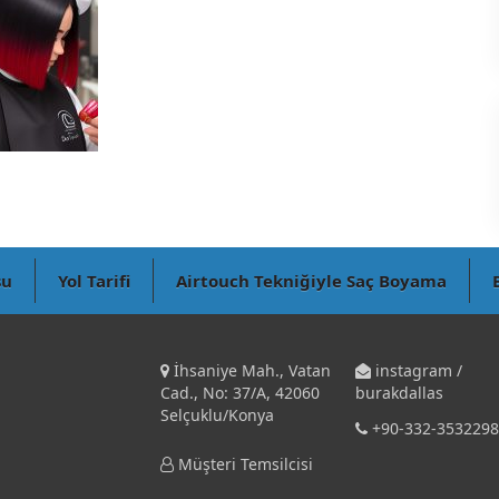
su
Yol Tarifi
Airtouch Tekniğiyle Saç Boyama
İhsaniye Mah., Vatan
instagram /
Cad., No: 37/A, 42060
burakdallas
Selçuklu/Konya
+90-332-3532298
Müşteri Temsilcisi